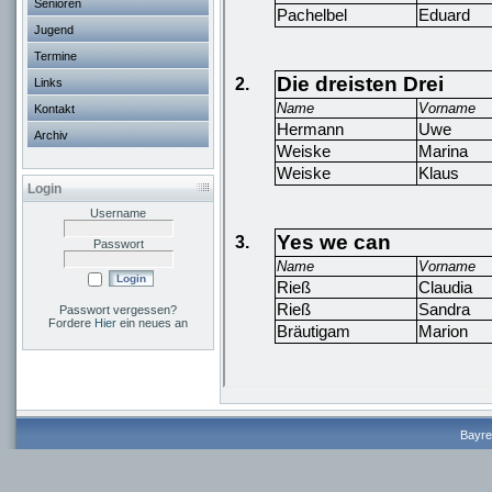
Senioren
Jugend
Termine
Links
Kontakt
Archiv
Login
Username
Passwort
Passwort vergessen?
Fordere
Hier
ein neues an
Bayre