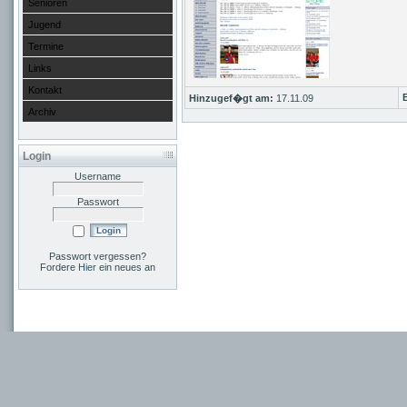
Senioren
Jugend
Termine
Links
Kontakt
Hinzugef�gt am:
17.11.09
Archiv
Login
Username
Passwort
Passwort vergessen?
Fordere
Hier
ein neues an
Bayre