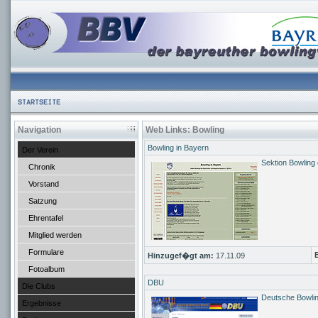
Navigation
Web Links: Bowling
Bowling in Bayern
Der Verein
Sektion Bowling
Chronik
Vorstand
Satzung
Ehrentafel
Mitglied werden
Formulare
Hinzugef�gt am:
17.11.09
Fotoalbum
DBU
Die Clubs
Deutsche Bowli
Ergebnisse