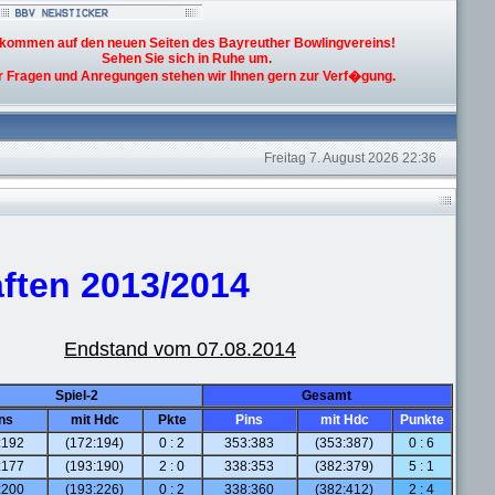
lkommen auf den neuen Seiten des Bayreuther Bowlingvereins!
Sehen Sie sich in Ruhe um.
 Fragen und Anregungen stehen wir Ihnen gern zur Verf�gung.
Freitag 7. August 2026 22:36
ften 2013/2014
Endstand vom 07.08.2014
Spiel-2
Gesamt
ns
mit Hdc
Pkte
Pins
mit Hdc
Punkte
:192
(172:194)
0 : 2
353:383
(353:387)
0 : 6
:177
(193:190)
2 : 0
338:353
(382:379)
5 : 1
:200
(193:226)
0 : 2
338:360
(382:412)
2 : 4