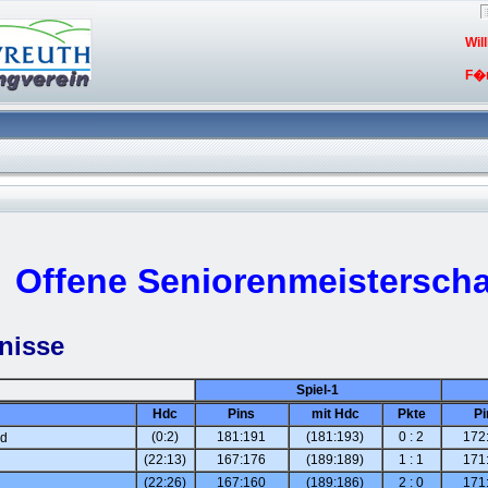
Wil
F�r
Offene Seniorenmeisterscha
nisse
Spiel-1
Hdc
Pins
mit Hdc
Pkte
Pi
(0:2)
181:191
(181:193)
0 : 2
172
rd
(22:13)
167:176
(189:189)
1 : 1
171
(22:26)
167:160
(189:186)
2 : 0
171