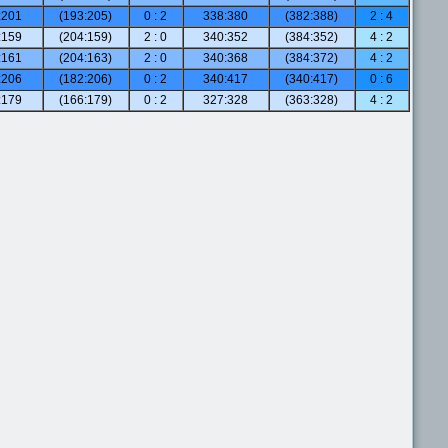
:201
(193:205)
0 : 2
338:380
(382:388)
2 : 4
:159
(204:159)
2 : 0
340:352
(384:352)
4 : 2
:161
(204:163)
2 : 0
340:368
(384:372)
4 : 2
:206
(182:206)
0 : 2
340:417
(340:417)
0 : 6
:179
(166:179)
0 : 2
327:328
(363:328)
4 : 2