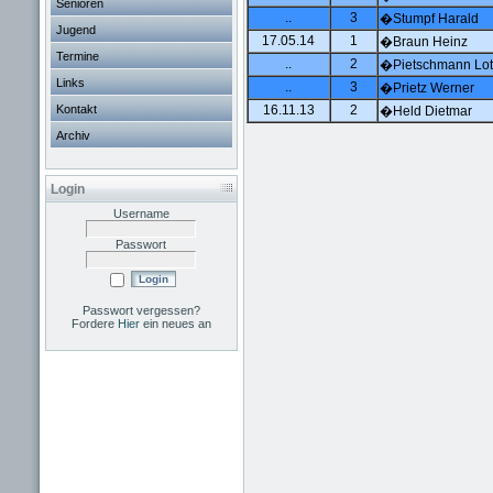
Senioren
..
3
�Stumpf Harald
Jugend
17.05.14
1
�Braun Heinz
Termine
..
2
�Pietschmann Lot
Links
..
3
�Prietz Werner
Kontakt
16.11.13
2
�Held Dietmar
Archiv
Login
Username
Passwort
Passwort vergessen?
Fordere
Hier
ein neues an