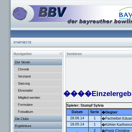
Navigation
Senioren
Der Verein
Chronik
Vorstand
Satzung
Ehrentafel
����Einzelergeb
Mitglied werden
Formulare
Spieler: Stumpf Sylvia
Fotoalbum
Datum
Serie
�Gegner
28.06.14
1
�Pachelbel Edua
Die Clubs
18.05.14
1
�Köhler Karlheinz
Ergebnisse
..
2
�Prietz Christine