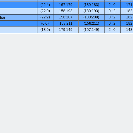
(22:4)
167:179
(189:183)
2 : 0
171
(22:0)
158:193
(180:193)
0 : 2
182
(22:2)
158:207
(180:209)
0 : 2
182
har
(0:0)
158:211
(158:211)
0 : 2
182
(18:0)
179:149
(197:149)
2 : 0
148